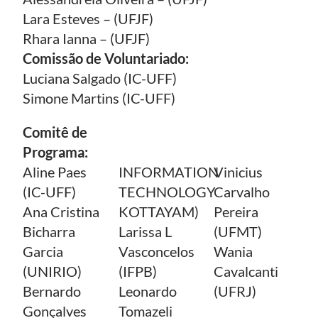
Lara Esteves – (UFJF)
Rhara Ianna – (UFJF)
Comissão de Voluntariado:
Luciana Salgado (IC-UFF)
Simone Martins (IC-UFF)
Comitê de
Programa:
Aline Paes
INFORMATION
Vinicius
(IC-UFF)
TECHNOLOGY
Carvalho
Ana Cristina
KOTTAYAM)
Pereira
Bicharra
Larissa L
(UFMT)
Garcia
Vasconcelos
Wania
(UNIRIO)
(IFPB)
Cavalcanti
Bernardo
Leonardo
(UFRJ)
Gonçalves
Tomazeli