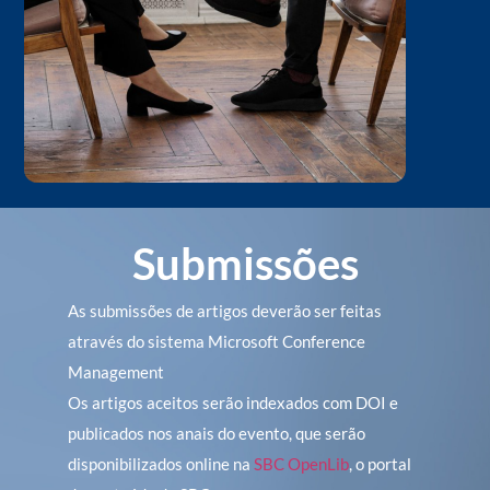
Submissões
As submissões de artigos deverão ser feitas
através do sistema Microsoft Conference
Management
Os artigos aceitos serão indexados com DOI e
publicados nos anais do evento, que serão
disponibilizados online na
SBC OpenLib
, o portal