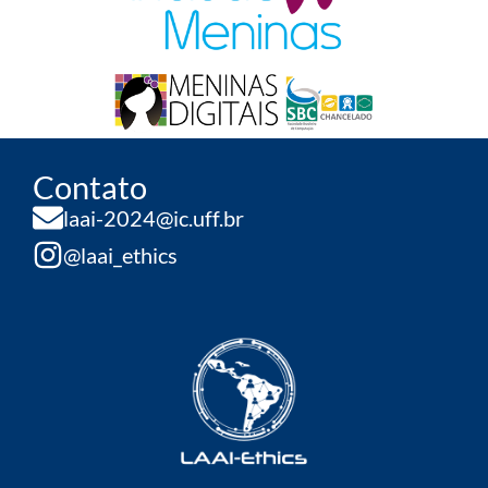
Contato
laai-2024@ic.uff.br
@laai_ethics